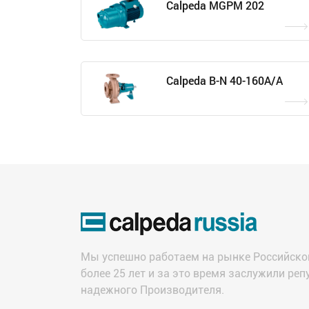
Calpeda MGPM 202
Calpeda B-N 40-160A/A
Мы успешно работаем на рынке Российско
более 25 лет и за это время заслужили ре
надежного Производителя.