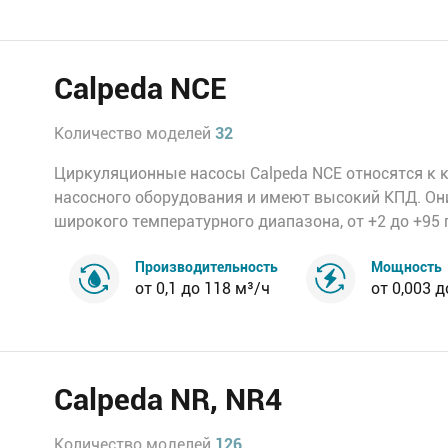
Calpeda NCE
Количество моделей
32
Циркуляционные насосы Calpeda NCE относятся к 
насосного оборудования и имеют высокий КПД. Он
широкого температурного диапазона, от +2 до +95 г
Производительность
Мощность
от 0,1 до 118 м³/ч
от 0,003 д
Calpeda NR, NR4
Количество моделей
126