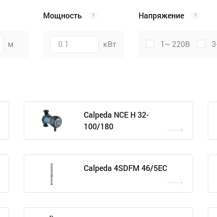
Мощность
Напряжение
?
?
м
кВт
1~ 220В
3
Calpeda NCE H 32-
100/180
Calpeda 4SDFM 46/5EC