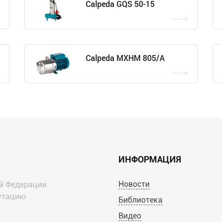
Calpeda GQS 50-15
Calpeda MXHM 805/A
ИНФОРМАЦИЯ
Новости
й Федерации
путацию
Библиотека
Видео