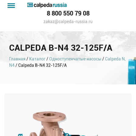
Menu
Каталог
8 800 550 79 08
насосов
zakaz@calpeda-russia.ru
CALPEDA B-N4 32-125F/A
Главная
/
Каталог
/
Одноступенчатые насосы
/
Calpeda N,
N4
/ Calpeda B-N4 32-125F/A