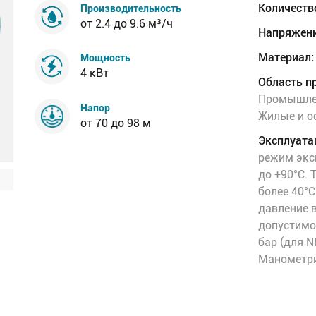
Количеств
Производительность
от 2.4 до 9.6 м³/ч
Напряжени
Материал:
Мощность
4 кВт
Область п
Промышлен
Напор
Жилые и о
от 70 до 98 м
Эксплуата
режим экс
до +90°C.
более 40°
давление в
допустимое
бар (для N
Манометри