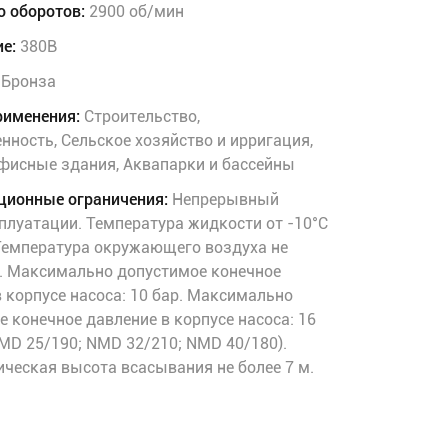
о оборотов:
2900 об/мин
е:
380В
Бронза
рименения:
Строительство,
ность, Сельское хозяйство и ирригация,
фисные здания, Аквапарки и бассейны
ционные ограничения:
Непрерывный
плуатации. Температура жидкости от -10°C
 Температура окружающего воздуха не
C. Максимально допустимое конечное
 корпусе насоса: 10 бар. Максимально
 конечное давление в корпусе насоса: 16
MD 25/190; NMD 32/210; NMD 40/180).
ческая высота всасывания не более 7 м.