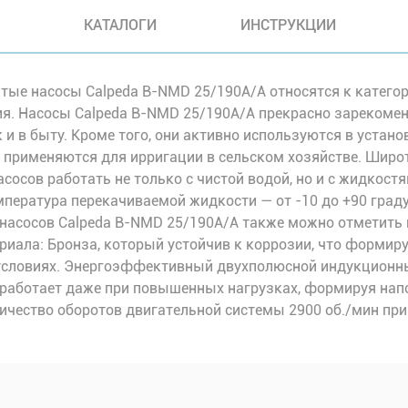
КАТАЛОГИ
ИНСТРУКЦИИ
ые насосы Calpeda B-NMD 25/190A/A относятся к категор
я. Насосы Calpeda B-NMD 25/190A/A прекрасно зарекомен
и в быту. Кроме того, они активно используются в устан
, применяются для ирригации в сельском хозяйстве. Шир
сосов работать не только с чистой водой, но и с жидкост
пература перекачиваемой жидкости — от -10 до +90 граду
 насосов Calpeda B-NMD 25/190A/A также можно отметить
иала: Бронза, который устойчив к коррозии, что формиру
 условиях. Энергоэффективный двухполюсной индукционн
работает даже при повышенных нагрузках, формируя напор
оличество оборотов двигательной системы 2900 об./мин при