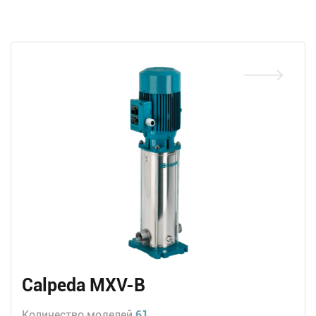
Calpeda MXV-B
Количество моделей
61