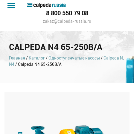
Menu
Каталог
8 800 550 79 08
насосов
zakaz@calpeda-russia.ru
CALPEDA N4 65-250B/A
Главная
/
Каталог
/
Одноступенчатые насосы
/
Calpeda N,
N4
/ Calpeda N4 65-250B/A