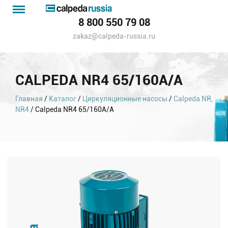
Menu
Каталог
8 800 550 79 08
насосов
zakaz@calpeda-russia.ru
CALPEDA NR4 65/160A/A
Главная
/
Каталог
/
Циркуляционные насосы
/
Calpeda NR,
NR4
/ Calpeda NR4 65/160A/A