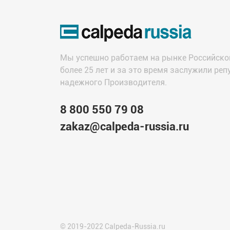
Мы успешно работаем на рынке Российско
более 25 лет и за это время заслужили ре
надежного Производителя.
8 800 550 79 08
zakaz@calpeda-russia.ru
© 2019-2022 Calpeda-Russia.ru