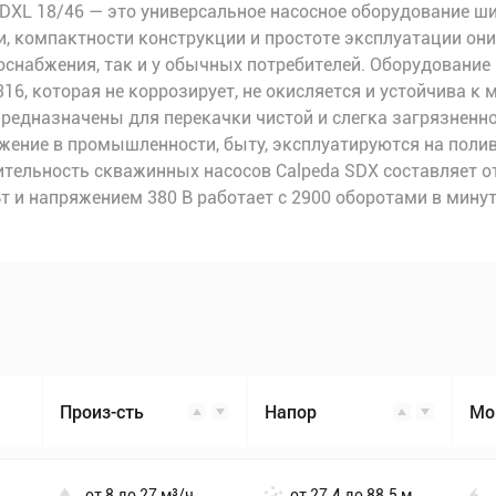
XL 18/46 — это универсальное насосное оборудование ши
, компактности конструкции и простоте эксплуатации о
снабжения, так и у обычных потребителей. Оборудование 
6, которая не коррозирует, не окисляется и устойчива к
редназначены для перекачки чистой и слегка загрязненн
жение в промышленности, быту, эксплуатируются на поли
тельность скважинных насосов Calpeda SDX составляет от
и напряжением 380 В работает с 2900 оборотами в минуту
Произ-сть
Напор
Мо
от 8 до 27 м³/ч
от 27.4 до 88.5 м