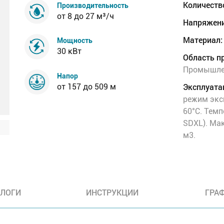
Количеств
Производительность
от 8 до 27 м³/ч
Напряжени
Материал:
Мощность
30 кВт
Область п
Промышлен
Напор
Эксплуата
от 157 до 509 м
режим экс
60°C. Темп
SDXL). Мак
м3.
АЛОГИ
ИНСТРУКЦИИ
ГРА