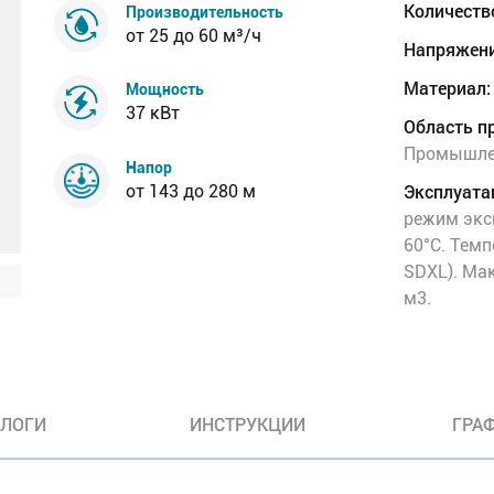
Количеств
Производительность
от 25 до 60 м³/ч
Напряжени
Материал:
Мощность
37 кВт
Область п
Промышлен
Напор
Эксплуата
от 143 до 280 м
режим экс
60°C. Темп
SDXL). Мак
м3.
АЛОГИ
ИНСТРУКЦИИ
ГРА