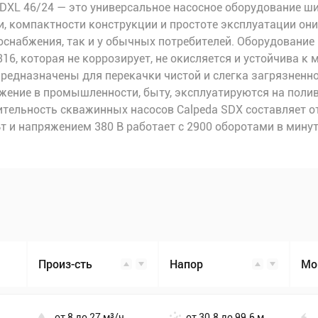
XL 46/24 — это универсальное насосное оборудование ши
, компактности конструкции и простоте эксплуатации о
снабжения, так и у обычных потребителей. Оборудование 
6, которая не коррозирует, не окисляется и устойчива к
редназначены для перекачки чистой и слегка загрязненн
жение в промышленности, быту, эксплуатируются на поли
тельность скважинных насосов Calpeda SDX составляет от
и напряжением 380 В работает с 2900 оборотами в минуту
Произ-сть
Напор
Мо
от 8 до 27 м³/ч
от 30.8 до 99.6 м