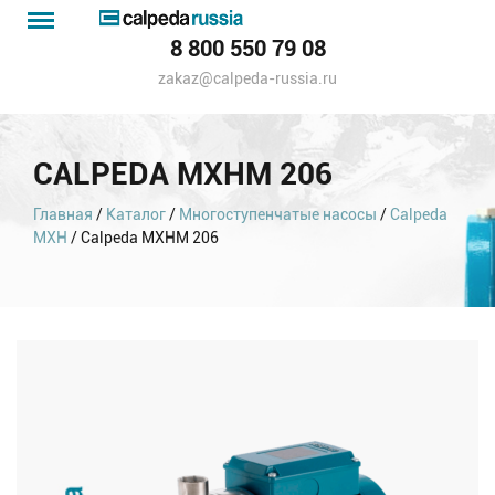
Menu
Каталог
8 800 550 79 08
насосов
zakaz@calpeda-russia.ru
CALPEDA MXHM 206
Главная
/
Каталог
/
Многоступенчатые насосы
/
Calpeda
MXH
/ Calpeda MXHM 206