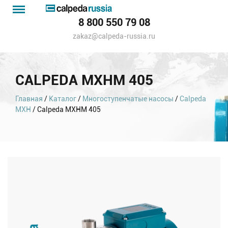
Menu
Каталог
8 800 550 79 08
насосов
zakaz@calpeda-russia.ru
CALPEDA MXHM 405
Главная
/
Каталог
/
Многоступенчатые насосы
/
Calpeda
MXH
/ Calpeda MXHM 405