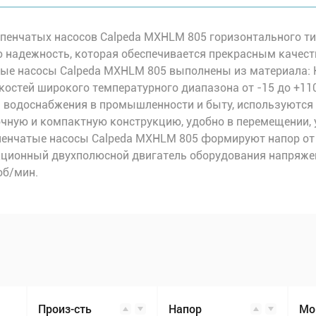
пенчатых насосов Calpeda MXHLM 805 горизонтального т
надежность, которая обеспечивается прекрасным качест
ые насосы Calpeda MXHLM 805 выполнены из материала: 
остей широкого температурного диапазона от -15 до +110
 водоснабжения в промышленности и быту, используются 
очную и компактную конструкцию, удобно в перемещении, 
пенчатые насосы Calpeda MXHLM 805 формируют напор от 
укционный двухполюсной двигатель оборудования напряже
об/мин.
Произ-сть
Напор
Мо