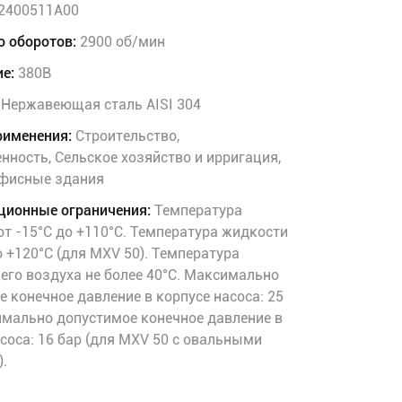
2400511A00
о оборотов:
2900 об/мин
е:
380В
Нержавеющая сталь AISI 304
рименения:
Строительство,
ность, Сельское хозяйство и ирригация,
фисные здания
ционные ограничения:
Температура
т -15°C до +110°C. Температура жидкости
о +120°C (для MXV 50). Температура
го воздуха не более 40°C. Максимально
 конечное давление в корпусе насоса: 25
имально допустимое конечное давление в
соса: 16 бар (для MXV 50 с овальными
.