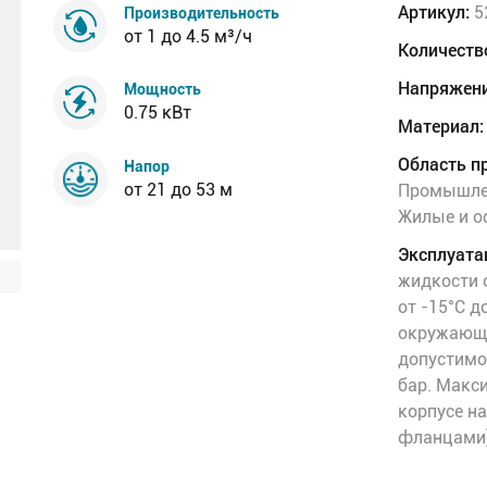
Артикул:
5
Производительность
от 1 до 4.5 м³/ч
Количеств
Напряжени
Мощность
0.75 кВт
Материал:
Область п
Напор
от 21 до 53 м
Промышлен
Жилые и о
Эксплуата
жидкости о
от -15°C д
окружающе
допустимое
бар. Макс
корпусе на
фланцами)