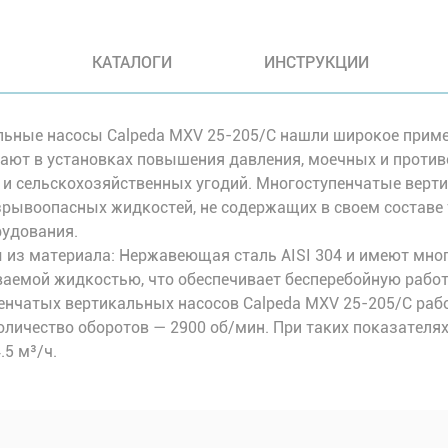
КАТАЛОГИ
ИНСТРУКЦИИ
ьные насосы Calpeda MXV 25-205/C нашли широкое приме
тают в установках повышения давления, моечных и проти
 и сельскохозяйственных угодий. Многоступенчатые верт
рывоопасных жидкостей, не содержащих в своем составе 
рудования.
 из материала: Нержавеющая сталь AISI 304 и имеют мно
емой жидкостью, что обеспечивает бесперебойную работ
енчатых вертикальных насосов Calpeda MXV 25-205/C раб
количество оборотов — 2900 об/мин. При таких показателя
.5 м³/ч.